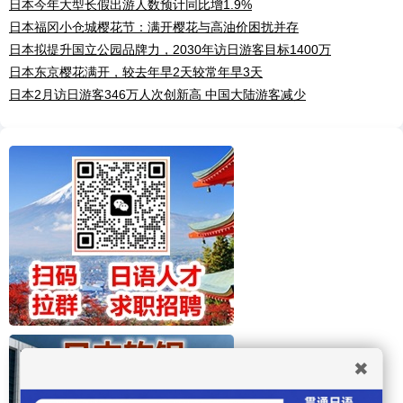
日本今年大型长假出游人数预计同比增1.9%
日本福冈小仓城樱花节：满开樱花与高油价困扰并存
日本拟提升国立公园品牌力，2030年访日游客目标1400万
日本东京樱花满开，较去年早2天较常年早3天
日本2月访日游客346万人次创新高 中国大陆游客减少
✖