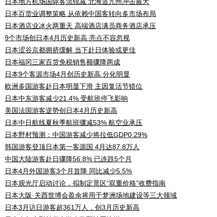
日本地方机场国际客流锐减 北海道九州冲击最大
日本百货业调整策略 从依赖中国客转向多市场布局
日本酒店业冰火两重天 高端酒店满员商务酒店承压
9个市场创日本4月历史新高 亮点不容忽视
日本涩谷京都拥挤缓解 当下赴日体验或更佳
日本福冈三家百货免税销售额骤降两成
日本9个客源市场4月创历史新高 分化明显
欧洲多国游客赴日本明显下滑 主因复活节错位
日本中东游客减少21.4% 受航班停飞影响
美国法国游客逆势创日本4月历史新高
日本中日航线夏秋季航班骤减53% 航空业承压
日本野村预测：中国游客减少将拉低GDP0.29%
韩国游客登顶日本第一客源国 4月达87.8万人
中国大陆游客赴日骤降56.8% 已连跌5个月
日本4月外国游客3个月首降 同比减少5.5%
日本观光厅启动讨论，拟制定景区“双重价格”收费指南
日本大阪·关西世博会盈余将用于梦洲场地建设等三大领域
日本3月访日游客超361万人，创3月历史新高