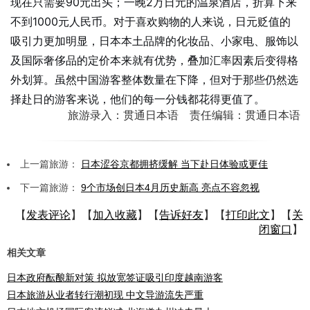
现在只需要90元出头；一晚2万日元的温泉酒店，折算下来
不到1000元人民币。对于喜欢购物的人来说，日元贬值的
吸引力更加明显，日本本土品牌的化妆品、小家电、服饰以
及国际奢侈品的定价本来就有优势，叠加汇率因素后变得格
外划算。虽然中国游客整体数量在下降，但对于那些仍然选
择赴日的游客来说，他们的每一分钱都花得更值了。
旅游录入：贯通日本语 责任编辑：贯通日本语
上一篇旅游：
日本涩谷京都拥挤缓解 当下赴日体验或更佳
下一篇旅游：
9个市场创日本4月历史新高 亮点不容忽视
【
发表评论
】【
加入收藏
】【
告诉好友
】【
打印此文
】【
关
闭窗口
】
相关文章
日本政府酝酿新对策 拟放宽签证吸引印度越南游客
日本旅游从业者转行潮初现 中文导游流失严重