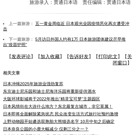
旅游录入：贯通日本语 责任编辑：贯通日本语
上一篇旅游：
五一黄金周临近 日本观光业因疫情恶化再次遭受冲
击
下一篇旅游：
5月访日外国人约有1万 日本旅游团体建议尽早推
出“疫苗护照”
【
发表评论
】【
加入收藏
】【
告诉好友
】【
打印此文
】【
关
闭窗口
】
相关文章
日本冲绳2025年旅游业强劲复苏
东京迪士尼乐园和迪士尼海洋乐园将重新提供酒水
大阪环球影城将于2022年推出“精灵宝可梦”主题园区
日本风情街在大连什么地方？东北最复古城市，非它莫属！
日本即将全面解除紧急状态 民众改变生活方式旅行社预约激增
上野动物园开始遴选双胞胎大熊猫选名字 10月中旬之后确定
日本奈良公园的小鹿大幅减少 仅剩三分之一？