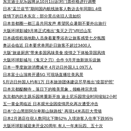
东京迪士尼乐园将从10月1日起对门票价格进行调整
日本“盂兰盆节”期间国内航线旅客人数达去年同期1.4倍
疫情下的日本东京：部分景点依旧人流如织
日本首都圈一都三县共同发声 希望民众暑期不要外出旅行
大阪环球影城9月将正式推出“鬼灭之刃”VR过山车
日本函馆机场地勤人员身着夏季浴衣让旅客感受七夕氛围
奥运会临近 日本要求单周赴日旅客不超过3400人
大阪“旅途厨房”带来多国风味美食 疫情之下体验异国风情
大阪环球影城与《鬼灭之刃》合作 9月开放新游乐设施
日本一季度旅游消费减半 4月访日外国人1.09万人
日本富士山顶将开通5G 可现场直播壮美风景
5月访日外国人约有1万 日本旅游团体建议尽早推出“疫苗护照”
日本京都醍醐寺，落日下的唯美景象，领略禅宗意境
东京都内的主题乐园将重新开放 迪士尼乐园营业时间缩短2小时
五一黄金周临近 日本观光业因疫情恶化再次遭受冲击
日本“立山黑部阿尔卑斯山脉路线” 再现14米高巨大雪墙
日本2月酒店住宿人数同比下降52% 入境游客入住率下跌95%
大阪环球影城迎来开业20周年 有人一年来玩四、五十次