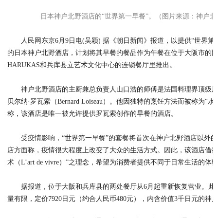
日本神户北野酒店的“世界第一早餐”。（图片来源：神户北
人民网东京6月9日电(吴颖) 据《朝日新闻》报道，以提供“世界第
的日本神户北野酒店，计划将其早餐的餐品作为午餐在位于大阪市的
HARUKAS和兵库县立艺术文化中心的连锁餐厅里推出。
神户北野酒店的主厨兼总负责人山口浩的师傅是法国料理界顶级
贝尔纳·罗瓦索（Bernard Loiseau）。他因独特的烹饪方法而被称为“
称，该酒店是唯一被允许提供罗瓦索创作的早餐的酒店。
受疫情影响，“世界第一早餐”的套餐将首次在神户北野酒店以外
店方面称，疫情很大程度上改变了大众的生活方式。因此，该酒店借鉴
术（L’art de vivre）”之理念，希望为消费者提供不同于日常生活的体
据报道，位于大阪和兵库县的两处餐厅从6月起重新恢复营业。此
量有限，定价7920日元（约合人民币480元），内含价值3千日元的神